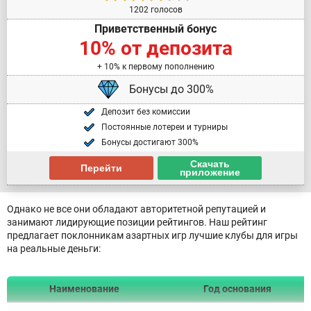
интернет порталов отмечено, что каждая
1202 голосов
модель имеет значимый бонусный раунд,
Приветственный бонус
позволяющий в разы увеличить банкролл и
10% от депозита
разносторонний расчет призовых комбинаций
(слева на право и в обратной
+ 10% к первому пополнению
последовательности).
Бонусы до 300%
Депозит без комиссии
Такими характеристиками обладают следующие слоты:
Постоянные лотереи и турниры
Бонусы достигают 300%
Название
RTP
Дисперсия
Бонусный
Дополнительна
Скачать
Перейти
раунд
символика
приложение
Crazy
98%
средняя
Риск-
Scatter, Wild
Monkey
игра,
Однако не все они обладают авторитетной репутацией и
бонусная
занимают лидирующие позиции рейтингов. Наш рейтинг
игра
предлагает поклонникам азартных игр лучшие клубы для игры
на реальные деньги:
Garage
96%
средняя
Бонусная
Scatter, Wild
и риск
игра
Наименование
Год основания
Resident
98%
средняя
Бонусная
Scatter, Wild