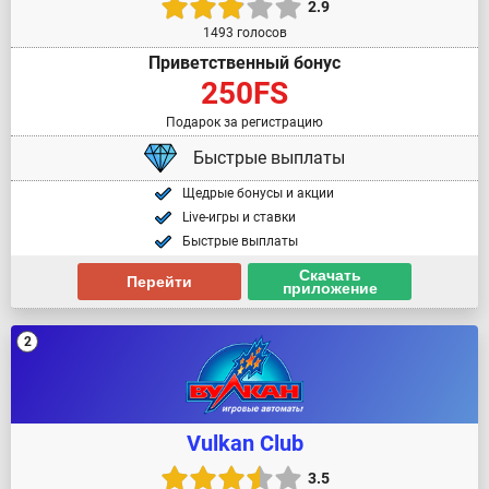
2.9
Именно поэтому продукция компании Игрософт
1493 голосов
никогда не сходит с лидирующий позиций рейтингов.
Приветственный бонус
250FS
Современные поклонники онлайн гемблинга выделяют
следующие вариации для игры в демонстрационном режиме:
Подарок за регистрацию
Lucky Haunter.
Быстрые выплаты
Resident.
Щедрые бонусы и акции
KEKS.
Live-игры и ставки
Crazy Monkey.
Быстрые выплаты
Fruit Cocktail.
Скачать
Перейти
?Особенности отдачи слотов, разработанных
приложение
компанией Игрософт
2
Главная отличительная черта онлайн игровых
автоматов Игрософт - высокая отдача. В
основном благодаря этому качеству продукцию
Vulkan Club
популярна и по сей день, несмотря на простоту
устройства аппарата. Также посетителями
3.5