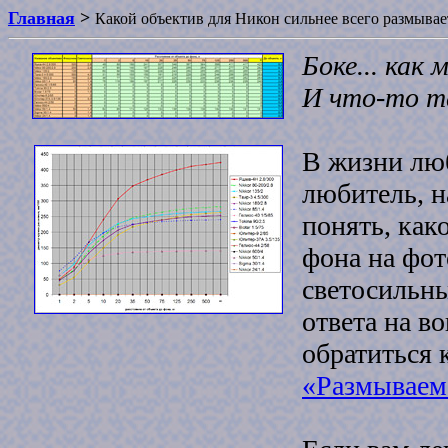
Главная
>
Какой объектив для Никон сильнее всего размывае
Боке... как 
И что-то т
В жизни люб
любитель, н
понять, как
фона на фот
светосильны
ответа на в
обратиться 
«Размываем